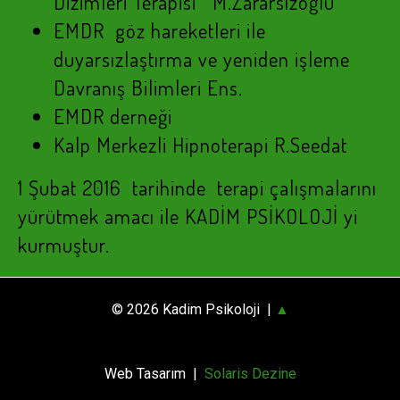
Dizimleri Terapisi M.Zararsızoğlu
EMDR göz hareketleri ile
duyarsızlaştırma ve yeniden işleme
Davranış Bilimleri Ens.
EMDR derneği
Kalp Merkezli Hipnoterapi R.Seedat
1 Şubat 2016 tarihinde terapi çalışmalarını
yürütmek amacı ile KADİM PSİKOLOJİ yi
kurmuştur.
© 2026 Kadim Psikoloji |
▲
Web Tasarım |
Solaris Dezine